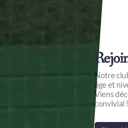
Rejoi
Notre club
âge et niv
Viens déco
convivial 