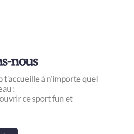
ns-nous
 t'accueille à n'importe quel
eau :
uvrir ce sport fun et
!