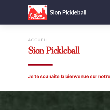
Sion Pickleball
ACCUEIL
Sion Pickleball
Je te souhaite la bienvenue sur notre 